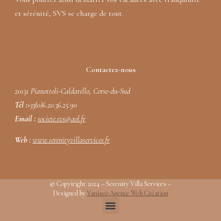
et sérénité, SVS se charge de tout.
Contactez-nous
20131 Pianottoli-Caldarello, Corse-du-Sud
Tél :
+33(0)6.20.36.25.90
Email :
societe.svs@aol.fr
Web :
www.serenityvillaservices.fr
© Copyiright 2024 – Serenity Villa Services –
Designed by
Vaniseo Agence Web Création